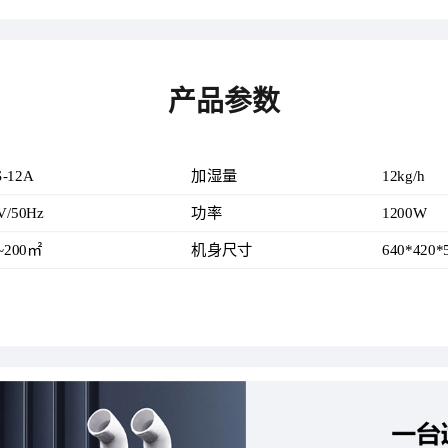
产品参数
-12A
加湿量
12kg/h
V/50Hz
功率
1200W
~200㎡
机身尺寸
640*420