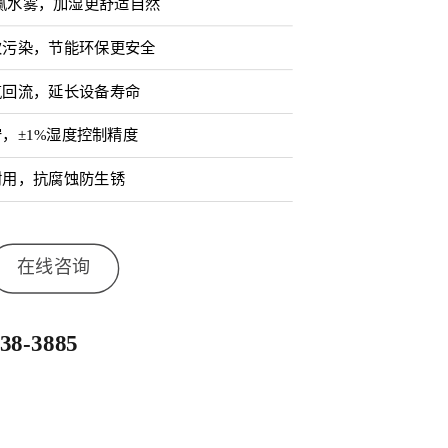
细腻水雾，加湿更舒适自然
次污染，节能环保更安全
气回流，延长设备寿命
，±1%湿度控制精度
耐用，抗腐蚀防生锈
在线咨询
638-3885